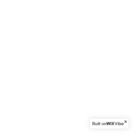
Built on