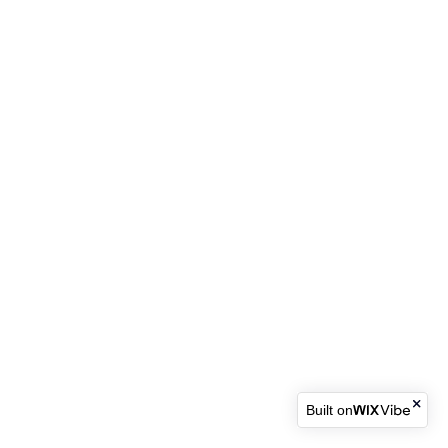
Built on