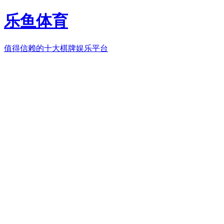
乐鱼体育
值得信赖的十大棋牌娱乐平台