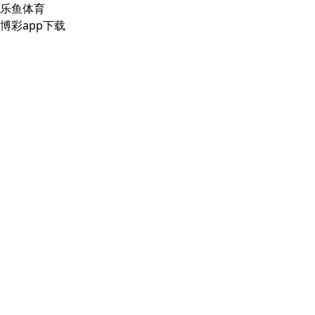
乐鱼体育
博彩app下载