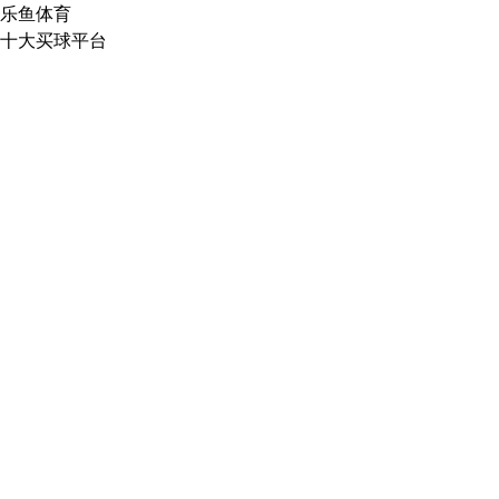
乐鱼体育
十大买球平台