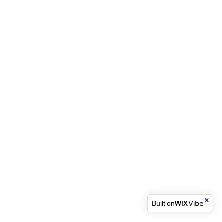
Built on