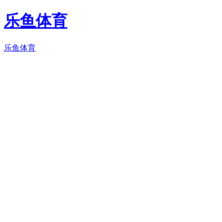
乐鱼体育
乐鱼体育