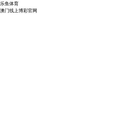
乐鱼体育
澳门线上博彩官网