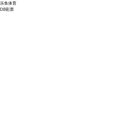
乐鱼体育
DB彩票