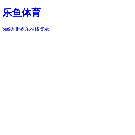
乐鱼体育
bet9九卅娱乐在线登录