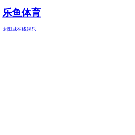
乐鱼体育
太阳城在线娱乐