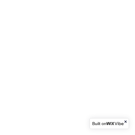
Built on