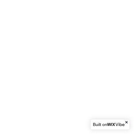
Built on