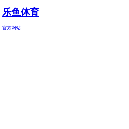
乐鱼体育
官方网站