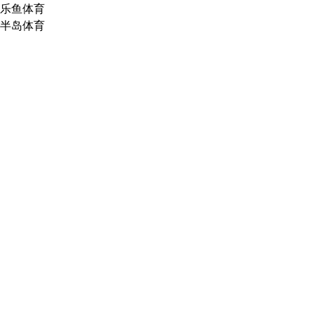
乐鱼体育
半岛体育