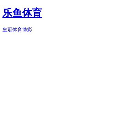
乐鱼体育
皇冠体育博彩