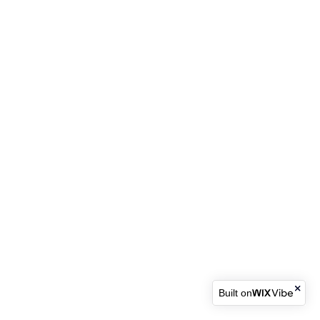
Built on