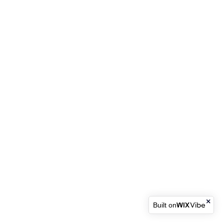
Built on