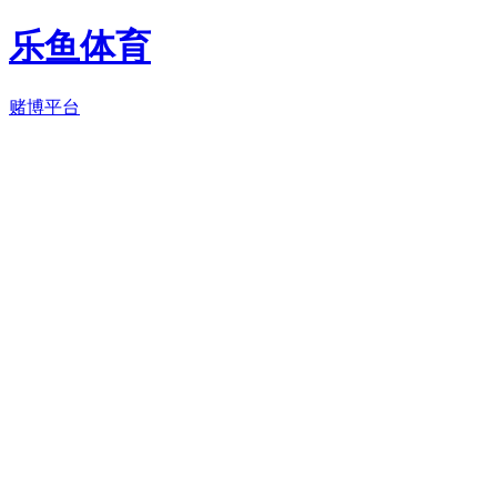
乐鱼体育
赌博平台