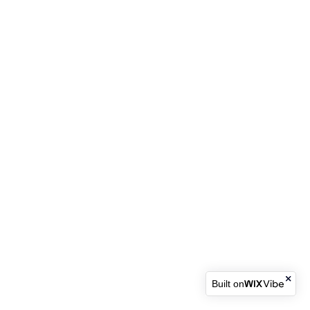
Built on