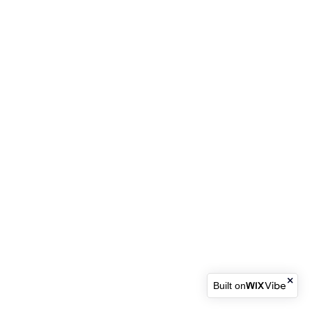
Built on