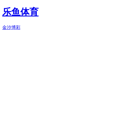
乐鱼体育
金沙博彩