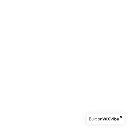
Built on