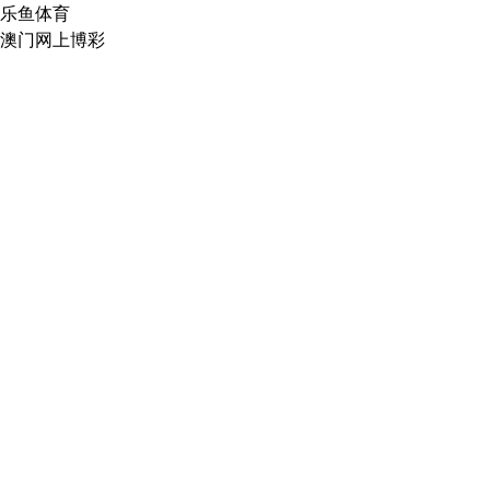
乐鱼体育
澳门网上博彩