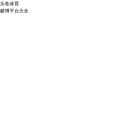
乐鱼体育
赌博平台大全