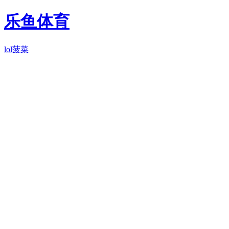
乐鱼体育
lol菠菜