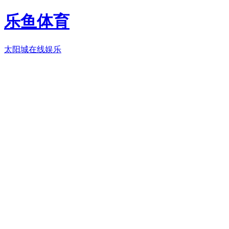
乐鱼体育
太阳城在线娱乐