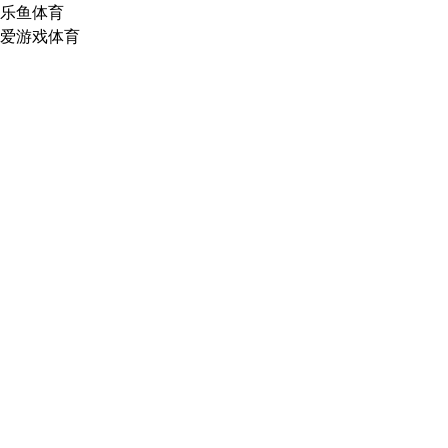
乐鱼体育
爱游戏体育