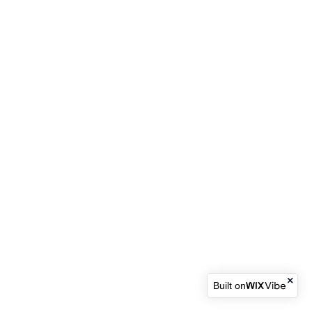
Built on