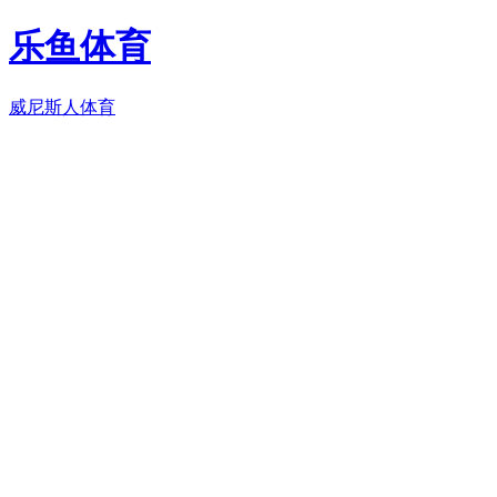
乐鱼体育
威尼斯人体育