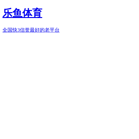
乐鱼体育
全国快3信誉最好的老平台