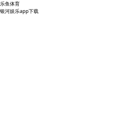
乐鱼体育
银河娱乐app下载