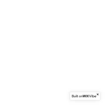
Built on