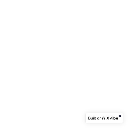
Built on