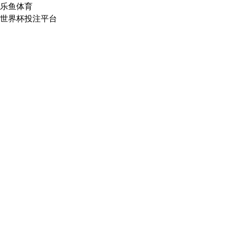
乐鱼体育
世界杯投注平台